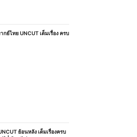
 HD สตรีมฟรี ละครไทยเข้มข้น 2025
พากย์ไทย UNCUT เต็มเรื่อง ครบ
T เต็มเรื่อง ครบทุกตอน HD |
UNCUT ย้อนหลัง เต็มเรื่องครบ