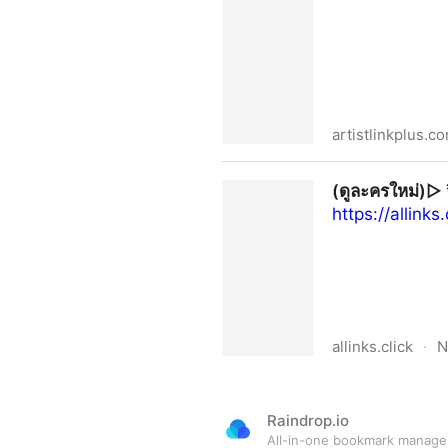
artistlinkplus.c
(ดูละครใหม่)▷“จิตสะกดแค้น”E
(ดูละครใหม่)▷ 
จิตวิทยา ระทึกขวัญ 2025 – Ar
https://allinks
allinks.click
·
N
(ดูละครใหม่)▷ จิตสะกดแค้น E
Raindrop.io
All-in-one bookmark manage