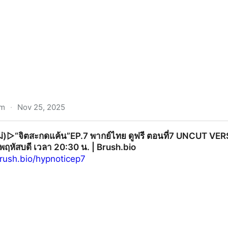
om
·
Nov 25, 2025
คนหมดไฟ”EP.1 พากย์ไทย/ซับไทย ดูฟรี ตอนที่ 1 UNCUT VERSIO
่)▷“จิตสะกดแค้น”EP.7 พากย์ไทย ดูฟรี ตอนที่7 UNCUT VERSI
-พฤหัสบดี เวลา 20:30 น. | Brush.bio
rush.bio/hypnoticep7