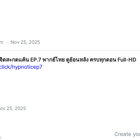
om
·
Nov 25, 2025
P.7 พากย์ไทย/ซับไทย ดูฟรี ตอนที่7 UNCUT VERSION ย้อนหลัง
จิตสะกดแค้น EP.7 พากย์ไทย ดูย้อนหลัง ครบทุกตอน Full-HD
tist Link+
.click/hypnoticep7
ov 25, 2025
P.7 พากย์ไทย ดูย้อนหลัง ครบทุกตอน Full-HD
Create you
r