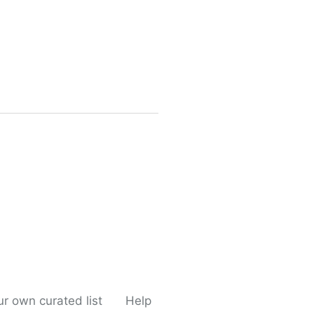
 เต็มอิ่มครบทุกตอน HD ซีรีส์
r own curated list
Help