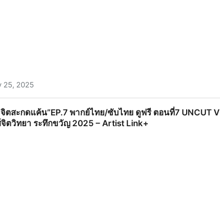
 25, 2025
น”EP.7 พากย์ไทย ดูฟรี ตอนที่7 UNCUT VERSION ย้อนหลัง เต
จิตสะกดแค้น”EP.7 พากย์ไทย/ซับไทย ดูฟรี ตอนที่7 UNCUT VE
sh.bio
ส์จิตวิทยา ระทึกขวัญ 2025 – Artist Link+