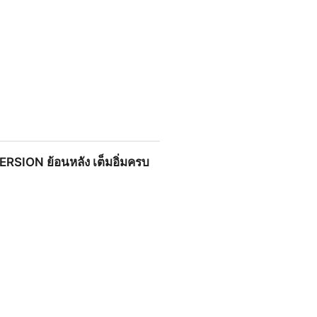
็มเรื่องครบทุกตอน! ทุกวันพุธ-
RSION ย้อนหลัง เต็มอิ่มครบ