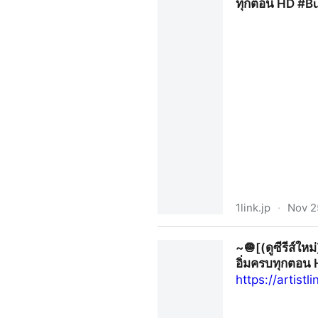
ทุกตอน HD #B
1link.jp
·
Nov 2
~🧅[(ดู-ซีรีส์ใหม่)➛“ภาวะรัก
~🧅[(ดูซีรีส์ใ
#BurnoutSyndromeSeriesEP1
อิ่มครบทุกตอน 
https://artist