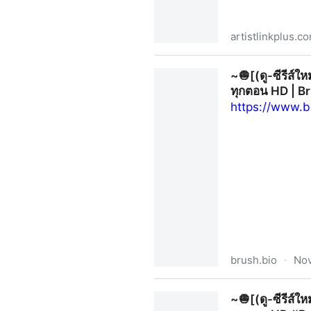
artistlinkplus.c
~❤️ดูซีรีส์ฟรี▷’น้ำผึ้งขม’ EP
~🧅[(ดู-ซีรีส์
– Artist Link+
ทุกตอน HD | Br
https://www.b
brush.bio
·
Nov
~🧅[(ดู-ซีรีส์ใหม่)➛'Burnou
~🧅[(ดู-ซีรีส์
Brush.bio