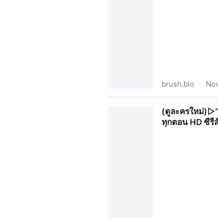
brush.bio
·
Nov
~🧅[(ดูละครใหม่)▷“จิตสะกดแค้
(ดูละครใหม่)▷“
พฤหัสบดี เวลา 20:30 น. | Bru
ทุกตอน HD ซีรี