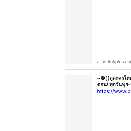
artistlinkplus.c
~🧅[(ดูซีรีส์ใหม่)➛“ภาวะรัก
~🧅[(ดูละครใหม
HD – Artist Link+
ตอน! ทุกวันพุธ
https://www.b