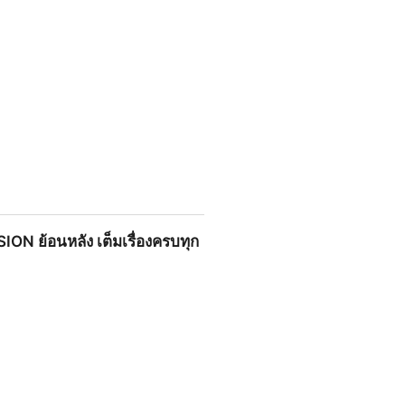
N ย้อนหลัง เต็มอิ่มครบทุกตอน
ON ย้อนหลัง เต็มเรื่องครบทุก