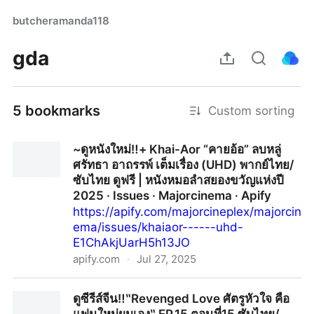
butcheramanda118
gda
5 bookmarks
Custom sorting
~ดูหนังใหม่‼️+ Khai-Aor “คายอ้อ” ลบหลู่
ศรัทธา อาถรรพ์ เต็มเรื่อง (UHD) พากย์ไทย/
ซับไทย ดูฟรี | หนังหมอลำสยองขวัญแห่งปี
2025 · Issues · Majorcinema · Apify
https://apify.com/majorcineplex/majorcin
ema/issues/khaiaor------uhd-
E1ChAkjUarH5h13JO
apify.com
·
Jul 27, 2025
~ดูหนังใหม่‼️+ Khai-Aor “คายอ้อ” ลบหลู่ ศรัทธา อาถรรพ์
ดูซีรีส์จีน‼️‶Revenged Love ศัตรูหัวใจ คือ
เต็มเรื่อง (UHD) พากย์ไทย/ซับไทย ดูฟรี | หนังหมอลำสยอง