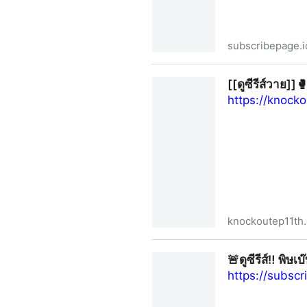
subscribepage.i
🥊ดูซีรีส์หมัดน็อกล็อกหัวใจ EP
[[ดูซีรีส์วาย]]
https://knock
knockoutep11th
[[ดูซีรีส์วาย]]🥊‶หมัดน็อกล็อก
🚨ดูซีรีส์‼️ พิษ
https://subsc