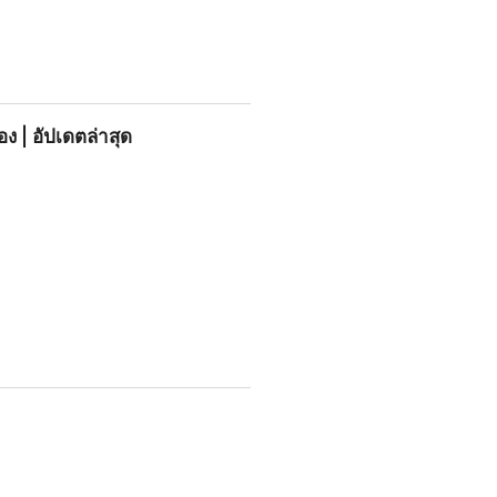
อง | อัปเดตล่าสุด
ุด