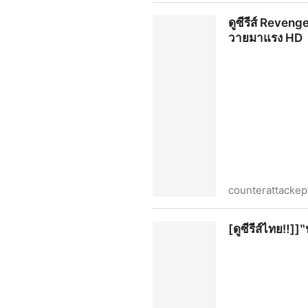
ดูซีรีส์ Revenged Love EP.15 
ดูซีรีส์ Reveng
แรง HD · Issues · Majorcinem
วายมาแรง HD
counterattacke
ดูซีรีส์ Revenged Love ศัตรูห
[ดูซีรีส์ไทย‼️]]