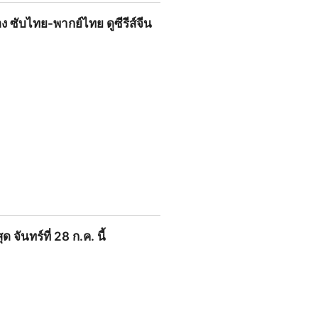
ไทย-พากย์ไทย ดูซีรีส์จีนวายมา
ง ซับไทย-พากย์ไทย ดูซีรีส์จีน
กย์ไทย ดูซีรีส์จีนวายมาแรง HD
จันทร์ที่ 28 ก.ค. นี้