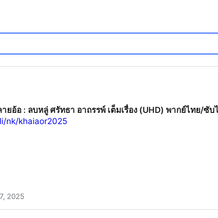
คายอ้อ : ลบหลู่ ศรัทธา อาถรรพ์ เต็มเรื่อง (UHD) พากย์ไทย/ซับ
.li/nk/khaiaor2025
27, 2025
 ศรัทธา อาถรรพ์ เต็มเรื่อง (UHD) พากย์ไทย/ซับไทย ดูฟรี | St