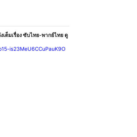
งเต็มเรื่อง ซับไทย-พากย์ไทย ดู
e-ep15-is23MeU6CCuPauK9O