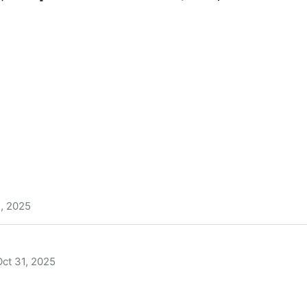
1, 2025
 ตํานานนทีมืด‶ EP.24-25 (พากย์ไทย+ซับไทย) ดูฟรี (ตอนที่ 24-2
verep_24) | Onelink
Oct 31, 2025