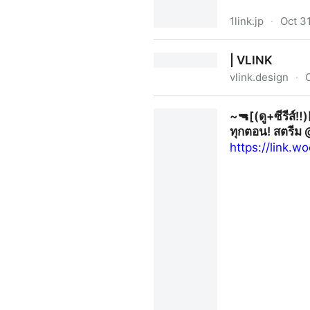
1link.jp
·
Oct 3
~✨ดูซีรีส์▷"พิษรัก Poisonous
| VLINK
(@poisonousloveep7) | Onel
vlink.design
·
| VLINK
~🔫[(ดู+ซีรีส์
ทุกตอน! สตรี
https://link