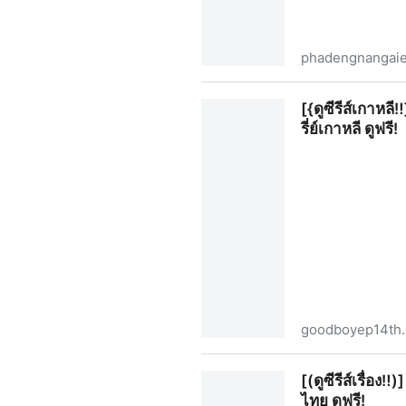
phadengnangaie
ดูฟรี‼️ ผาแดงนางไอ่ EP.4 ตอนท
[{ดูซีรีส์เกาห
รี่ย์เกาหลี ดูฟรี!
goodboyep14th.
[{ดูซีรีส์เกาหลี‼️}] “Good Boy
[(ดูซีรีส์เรื่
ไทย ดูฟรี!