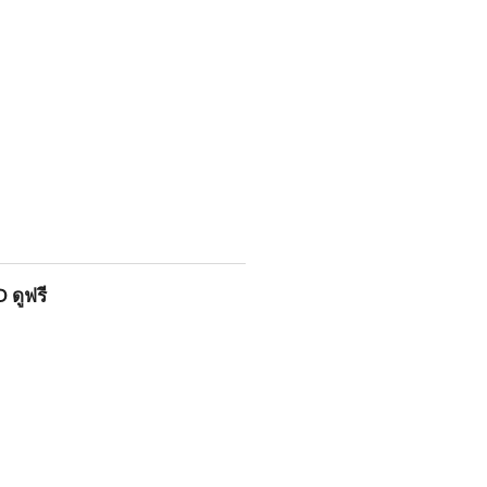
พากย์ไทย แปลไทย ดูฟรี!
 ดูฟรี