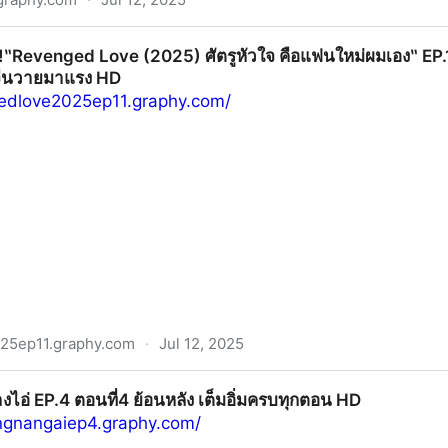
e ไฟเสน่หาเดอะซีรีส์‶ EP.1-EP.3 พากย์ไทย/ซับไทย ดูย้อนหลังค
น]]‼️‶Revenged Love (2025) ศัตรูหัวใจ คือแฟนใหม่ผมเอง‶ EP
ีส์จีนวายมาแรง HD
gedlove2025ep11.graphy.com/
25ep11.graphy.com
·
Jul 12, 2025
ove (2025) ศัตรูหัวใจ คือแฟนใหม่ผมเอง‶ EP.11 ซับไทย/พากย์ไทย
งไอ่ EP.4 ตอนที่4 ย้อนหลัง เต็มอิ่มครบทุกตอน HD
ngnangaiep4.graphy.com/