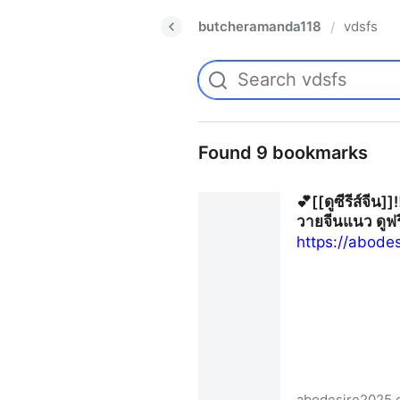
butcheramanda118
vdsfs
/
Found 9 bookmarks
💕[[ดูซีรีส์จีน
วายจีนแนว ดูฟร
https://abode
abodesire2025.