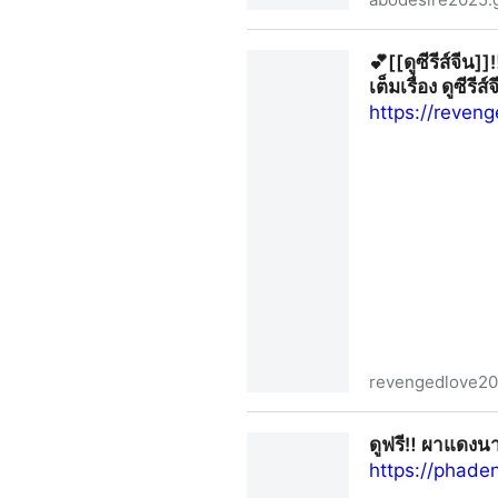
💕[[ดูซีรีส์จีน]]‼️‶ABO Desir
💕[[ดูซีรีส์จี
เต็มเรื่อง ดูซีร
https://reven
revengedlove20
💕[[ดูซีรีส์จีน]]‼️‶Revenged L
ดูฟรี‼️ ผาแดงนา
วายมาแรง HD
https://phade