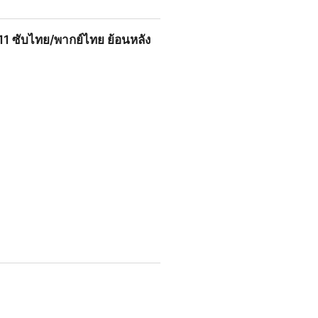
รบทุกตอน ซีรีส์วายจีนแนว ดูฟรี!
.11 ซับไทย/พากย์ไทย ย้อนหลัง
 ย้อนหลังเต็มเรื่อง ดูซีรีส์จีน