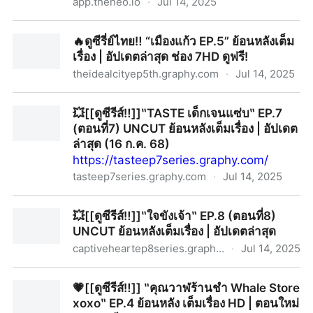
app.theneo.io
·
Jul 14, 2025
ดูหนัง Jazz the Racing หลวงพี่แจ๊สโคตรซิ่ง เต็มเรื่อง
🔥ดูซีรี่ย์ไทย‼️ “เมืองแก้ว EP.5” ย้อนหลังเต็ม
(2025) พากย์ไทย/ซับไทย | ผลงานหนังตลกเรื่องคุณภาพ
เรื่อง | อัปเดตล่าสุด ช่อง 7HD ดูฟรี!
HD Developer Portal
theidealcityep5th.graphy.com
·
Jul 14, 2025
🔥ดูซีรี่ย์ไทย‼️ “เมืองแก้ว EP.5” ย้อนหลังเต็มเรื่อง | อัปเดต
💥[[ดูซีรีส์‼️]]‶TASTE เด็กเจนแซ่บ‶ EP.7
ล่าสุด ช่อง 7HD ดูฟรี!
(ตอนที่7) UNCUT ย้อนหลังเต็มเรื่อง | อัปเดต
ล่าสุด (16 ก.ค. 68)
https://tasteep7series.graphy.com/
tasteep7series.graphy.com
·
Jul 14, 2025
💥[[ดูซีรีส์‼️]]‶TASTE เด็กเจนแซ่บ‶ EP.7 (ตอนที่7)
💥[[ดูซีรีส์‼️]]‶ใจขังเจ้า‶ EP.8 (ตอนที่8)
UNCUT ย้อนหลังเต็มเรื่อง | อัปเดตล่าสุด (16 ก.ค. 68)
UNCUT ย้อนหลังเต็มเรื่อง | อัปเดตล่าสุด
captiveheartep8series.graphy.com
·
Jul 14, 2025
💥[[ดูซีรีส์‼️]]‶ใจขังเจ้า‶ EP.8 (ตอนที่8) UNCUT ย้อนหลัง
💗[[ดูซีรีส์‼️]] ‶คุณวาฬร้านชํา Whale Store
เต็มเรื่อง | อัปเดตล่าสุด
xoxo‶ EP.4 ย้อนหลัง เต็มเรื่อง HD | ตอนใหม่